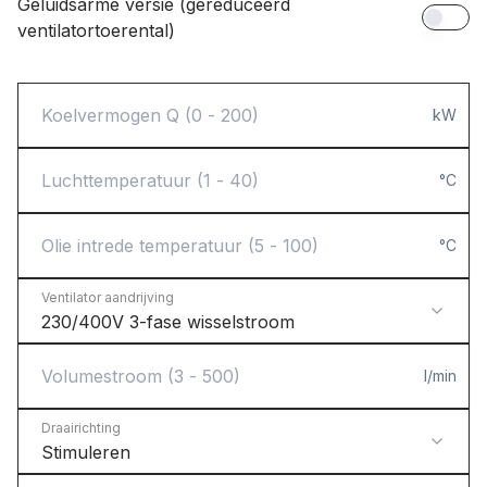
Geluidsarme versie (gereduceerd
ventilatortoerental)
kW
°C
°C
Ventilator aandrijving
230/400V 3-fase wisselstroom
l/min
Draairichting
Stimuleren