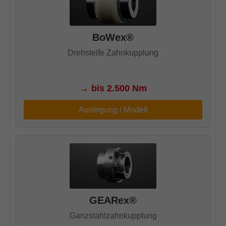
BoWex®
Drehsteife Zahnkupplung
→
bis 2.500 Nm
Auslegung / Modell
GEARex®
Ganzstahlzahnkupplung