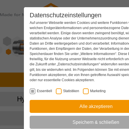
Datenschutzeinstellungen
PRODU
Auf unserer Webseite werden Cookies und weitere Funktionen 
welchen Endgeräteinformationen und personenbezogene Daten
verarbeitet werden. Einige davon werden zwingend benötigt, 
statistischen Analyse oder der Unternehmenszuordnung diene
Daten an Dritte weitergegeben und dort verarbeitet. Informatio
Funktionen, den Empfängern der Daten, der Verarbeitung in d
Speicherdauer finden Sie unter „Weitere Informationen“. Diese E
freiwillig, für die Nutzung unserer Webseite nicht erforderlich un
die Zukunft unter
„Datenschutzeinstellungen“
widerrufen werden
gilt, bis sie widerrufen wird. Im Folgenden können Sie mit einem
Funktionen akzeptieren, die von Ihnen getroffene Auswahl spei
Antriebstechnik
oder nur essentielle Cookies akzeptieren.
Essentiell
Statistiken
Marketing
Hydraulik-Komponenten
Alle akzeptieren
Kühlsysteme
Speichern & schließen