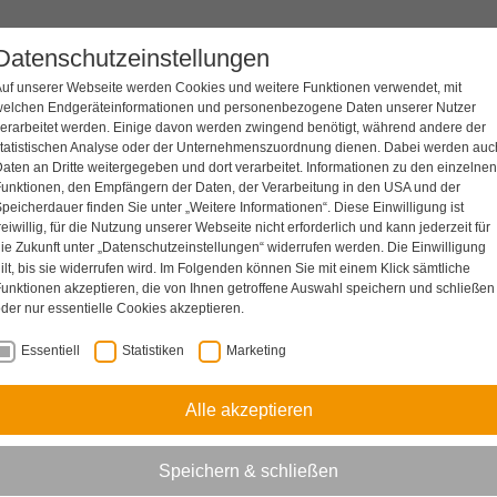
 für spielfreie Servolamel
Datenschutzeinstellungen
PRODUKTE
SERVICES & TOOLS
BRANCHEN
SHO
uf unserer Webseite werden Cookies und weitere Funktionen verwendet, mit
welchen Endgeräteinformationen und personenbezogene Daten unserer Nutzer
erarbeitet werden. Einige davon werden zwingend benötigt, während andere der
tatistischen Analyse oder der Unternehmenszuordnung dienen. Dabei werden auc
aten an Dritte weitergegeben und dort verarbeitet. Informationen zu den einzelnen
unktionen, den Empfängern der Daten, der Verarbeitung in den USA und der
®
EX
-NC
peicherdauer finden Sie unter „Weitere Informationen“. Diese Einwilligung ist
reiwillig, für die Nutzung unserer Webseite nicht erforderlich und kann jederzeit für
ie Zukunft unter
„Datenschutzeinstellungen“
widerrufen werden. Die Einwilligung
ilt, bis sie widerrufen wird. Im Folgenden können Sie mit einem Klick sämtliche
unktionen akzeptieren, die von Ihnen getroffene Auswahl speichern und schließen
der nur essentielle Cookies akzeptieren.
Essentiell
Statistiken
Marketing
Alle akzeptieren
Speichern & schließen