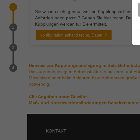
1
Sie wissen nicht genau, welche Kupplungsart und -g
Anforderungen passt ? Geben Sie hier techn. Daten
Kupplungen werden für Sie ermittelt.
2
Konfiguration anhand techn. Daten
3
Hinweis zur Kupplungsauslegung mittels Betriebsf
4
Die zugrundegelegten Betriebsfaktoren basieren auf Er
Maschinen oder beim Anfahren bzw. Abbremsen großer 
notwendig.
Alle Angaben ohne Gewähr.
Maß- und Konstruktionsänderungen behalten wir un
KONTAKT